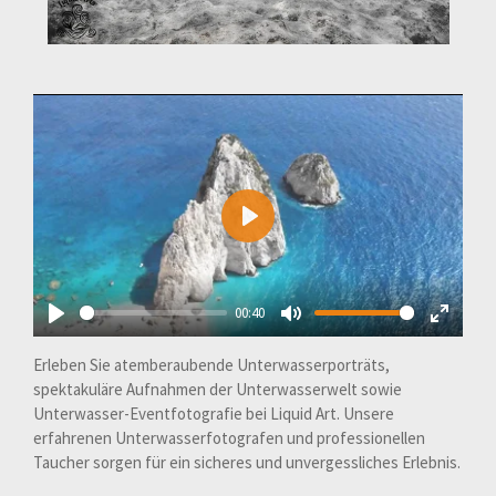
P
l
a
00:40
y
P
M
E
Erleben Sie atemberaubende Unterwasserporträts,
l
u
n
spektakuläre Aufnahmen der Unterwasserwelt sowie
a
t
t
Unterwasser-Eventfotografie bei Liquid Art. Unsere
y
e
e
erfahrenen Unterwasserfotografen und professionellen
r
Taucher sorgen für ein sicheres und unvergessliches Erlebnis.
f