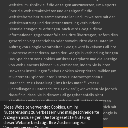
Website im Hinblick auf die Anzeigen auszuwerten, um Reports
über die Websiteaktivitäten und Anzeigen für die
Websitebetreiber zusammenzustellen und um weitere mit der
Websitenutzung und der Internetnutzung verbundene
Dienstleistungen zu erbringen. Auch wird Google diese
Informationen gegebenenfalls an Dritte übertragen, sofern dies
gesetzlich vorgeschrieben oder soweit Dritte diese Daten im
Auftrag von Google verarbeiten. Google wird in keinem Fall Ihre
IP-Adresse mit anderen Daten der Google in Verbindung bringen.
Das Speichern von Cookies auf Ihrer Festplatte und die Anzeige
von Web Beacons können Sie verhindern, indem Sie in Ihren
Browser-Einstellungen ''keine Cookies akzeptieren'' wählen (Im
MS Internet-Explorer unter ''Extras > Internetoptionen >
Datenschutz > Einstellung''; im Firefox unter ''Extras >
Einstellungen > Datenschutz > Cookies''); wir weisen Sie jedoch
darauf hin, dass Sie in diesem Fall gegebenenfalls nicht
sämtliche Funktionen dieser Website voll umfänglich nutzen
Diese Website verwendet Cookies, um Ihr
können. Durch die Nutzung dieser Website erklären Sie sich mit
Nutzererlebnis zu verbessern und maßgeschneiderte
der Bearbeitung der über Sie erhobenen Daten durch Google in
Anzeigen anzuzeigen. Die fortgesetzte Nutzung
der zuvor beschriebenen Art und Weise und zu dem zuvor
dieser Website bestätigt Ihre Zustimmung zur
benannten Zweck einverstanden.
Verwendung von Cookies.