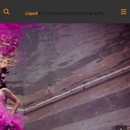
Zum
Hauptinhalt
Art Underwaterphotography
Liquid
springen