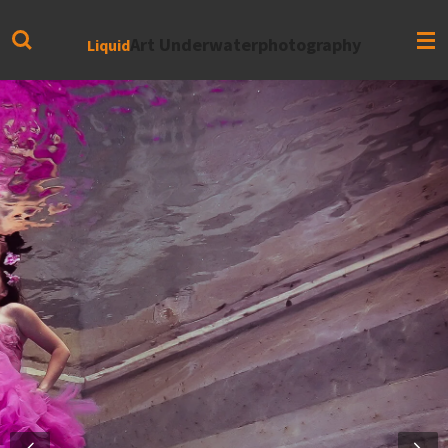
Zum
Hauptinhalt
Art Underwaterphotography
Liquid
springen