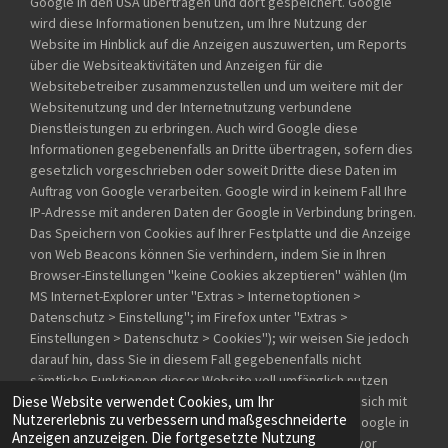
Google in den USA übertragen und dort gespeichert. Google
wird diese Informationen benutzen, um Ihre Nutzung der
Website im Hinblick auf die Anzeigen auszuwerten, um Reports
über die Websiteaktivitäten und Anzeigen für die
Websitebetreiber zusammenzustellen und um weitere mit der
Websitenutzung und der Internetnutzung verbundene
Dienstleistungen zu erbringen. Auch wird Google diese
Informationen gegebenenfalls an Dritte übertragen, sofern dies
gesetzlich vorgeschrieben oder soweit Dritte diese Daten im
Auftrag von Google verarbeiten. Google wird in keinem Fall Ihre
IP-Adresse mit anderen Daten der Google in Verbindung bringen.
Das Speichern von Cookies auf Ihrer Festplatte und die Anzeige
von Web Beacons können Sie verhindern, indem Sie in Ihren
Browser-Einstellungen ''keine Cookies akzeptieren'' wählen (Im
MS Internet-Explorer unter ''Extras > Internetoptionen >
Datenschutz > Einstellung''; im Firefox unter ''Extras >
Einstellungen > Datenschutz > Cookies''); wir weisen Sie jedoch
darauf hin, dass Sie in diesem Fall gegebenenfalls nicht
sämtliche Funktionen dieser Website voll umfänglich nutzen
können. Durch die Nutzung dieser Website erklären Sie sich mit
Diese Website verwendet Cookies, um Ihr
Nutzererlebnis zu verbessern und maßgeschneiderte
der Bearbeitung der über Sie erhobenen Daten durch Google in
Anzeigen anzuzeigen. Die fortgesetzte Nutzung
der zuvor beschriebenen Art und Weise und zu dem zuvor