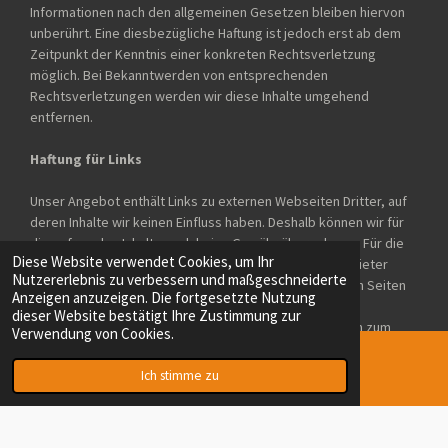
Informationen nach den allgemeinen Gesetzen bleiben hiervon
unberührt. Eine diesbezügliche Haftung ist jedoch erst ab dem
Zeitpunkt der Kenntnis einer konkreten Rechtsverletzung
möglich. Bei Bekanntwerden von entsprechenden
Rechtsverletzungen werden wir diese Inhalte umgehend
entfernen.
Haftung für Links
Unser Angebot enthält Links zu externen Webseiten Dritter, auf
deren Inhalte wir keinen Einfluss haben. Deshalb können wir für
diese fremden Inhalte auch keine Gewähr übernehmen. Für die
Diese Website verwendet Cookies, um Ihr
Inhalte der verlinkten Seiten ist stets der jeweilige Anbieter
Nutzererlebnis zu verbessern und maßgeschneiderte
oder Betreiber der Seiten verantwortlich. Die verlinkten Seiten
Anzeigen anzuzeigen. Die fortgesetzte Nutzung
wurden zum Zeitpunkt der Verlinkung auf mögliche
dieser Website bestätigt Ihre Zustimmung zur
Rechtsverstöße überprüft. Rechtswidrige Inhalte waren zum
Verwendung von Cookies.
Zeitpunkt der Verlinkung nicht erkennbar. Eine permanente
inhaltliche Kontrolle der verlinkten Seiten ist jedoch ohne
Ich stimme zu
E-Mail
konkrete Anhaltspunkte einer Rechtsverletzung nicht zumutbar.
Bei Bekanntwerden von Rechtsverletzungen werden wir
derartige Links umgehend entfernen.