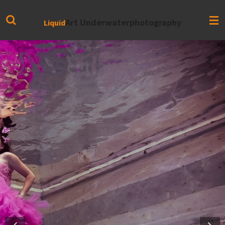
Zum
Hauptinhalt
Art Underwaterphotography
Liquid
springen